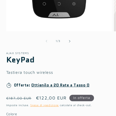
i
f
m
Apri
contenuti
multimediali
su
1
/
3
1
in
finestra
AJAX SYSTEMS
KeyPad
modale
Tastiera touch wireless
Offerta:
Ottienilo a 20 Rate a Tasso 0
Prezzo
Prezzo
€122,00 EUR
In offerta
€187,00 EUR
di
scontato
Imposte incluse.
Spese di spedizione
calcolate al check-out.
listino
Colore