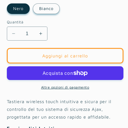
Nero
Bianco
Quantità
Diminuisci
Aumenta
quantità
quantità
per
per
KeyPad
KeyPad
Aggiungi al carrello
Altre opzioni di pagamento
Tastiera wireless touch intuitiva e sicura per il
controllo del tuo sistema di sicurezza Ajax,
progettata per un accesso rapido e affidabile.