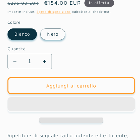
Prezzo
Prezzo
€154,00 EUR
In offerta
€236,00 EUR
di
scontato
Imposte incluse.
Spese di spedizione
calcolate al check-out.
listino
Colore
Bianco
Nero
Quantità
Diminuisci
Aumenta
quantità
quantità
per
per
ReX
ReX
Aggiungi al carrello
Ripetitore di segnale radio potente ed efficiente,