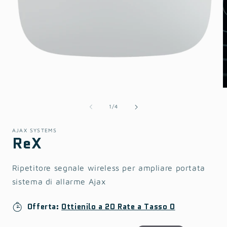
Apri
contenuti
multimediali
1
in
finestra
su
1
/
4
modale
AJAX SYSTEMS
ReX
Ripetitore segnale wireless per ampliare portata
sistema di allarme Ajax
Offerta:
Ottienilo a 20 Rate a Tasso 0