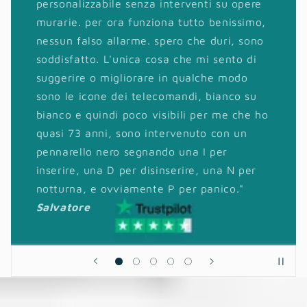
u opere
piace anche il fatto che sia espandibil
nissimo,
piacimento per eventuali aggiunte futu
i, sono
integrabile con la videosorveglianza.
nto di
Inoltre ha anche la possibilità di funzi
modo
con una sim dati. Ho constatato che è
nco su
piuttosto semplice l’installazione in qu
e che ho
tutto il sistema dialoga wirless e non 
n un
bisogno di nessuna opera muraria; ho
r
scelto comunque di avvalermi di un
 N per
installatore professionale.Mi sento di
nico."
consigliarlo sicuramente."
Mippoz