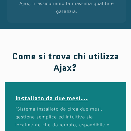
Ajax, ti assicuriamo la massima qualità e
garanzia.
Come si trova chi utilizza
Ajax?
Ottimo sistema di allarme
si,
"Ho installato il sistema allarme Ajax i
agosto . Il suo funzionamento è sempli
bile e
intuitivo non ha mai dato falsi allarmi 