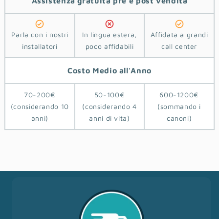
Assistenza
gratuita pre e post vendita
Parla con i nostri
In lingua estera,
Affidata a grandi
installatori
poco affidabili
call center
Costo
Medio
all'Anno
70-200€
50-100€
600-1200€
(considerando 10
(considerando 4
(sommando i
anni)
anni di vita)
canoni)