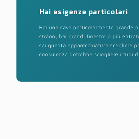
Hai esigenze particolari
Hai una casa particolarmente grande 
strano, hai grandi finestre o più entr
sai quanta apparecchiatura scegliere per
consulenza potrebbe sciogliere i tuoi d