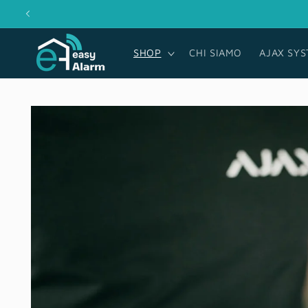
Vai
direttamente
ai contenuti
SHOP
CHI SIAMO
AJAX SY
Passa alle
informazioni
sul prodotto