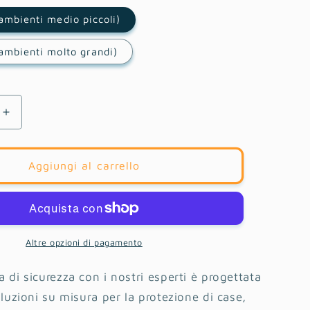
ambienti medio piccoli)
ambienti molto grandi)
i
Aumenta
quantità
per
Video
Aggiungi al carrello
za
Consulenza
con
Esperto
Easy
Alarm
Altre opzioni di pagamento
 di sicurezza con i nostri esperti è progettata
oluzioni su misura per la protezione di case,