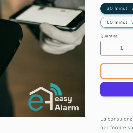
30 minuti (
60 minuti (
Quantità
Diminuisc
quantità
per
Video
Consulen
con
Esperto
Easy
Alarm
La consulenza
per fornire s