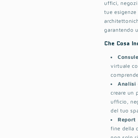
uffici, negoz
tue esigenze 
architettonic
garantendo u
Che Cosa In
Consule
virtuale co
comprender
Analisi
creare un 
ufficio, n
del tuo sp
Report 
fine della 
non solo r