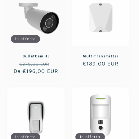
In offerta
BulletCam HL
MultiTransmitter
Prezzo
Prezzo
Prezzo
€189,00 EUR
€275,00 EUR
Da €196,00 EUR
di
scontato
di
listino
listino
In offerta
In offerta