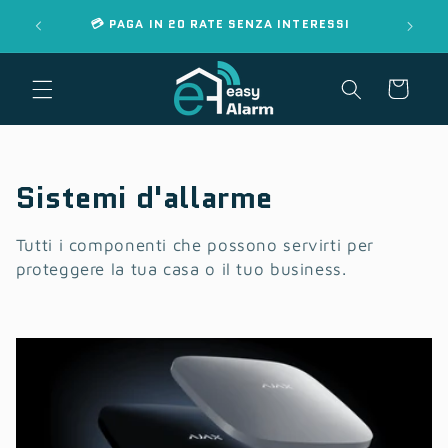
Vai
📄 DEDU
MS
💳 PAGA IN 20 RATE SENZA INTERESSI
direttamente
ai contenuti
Carrello
C
Sistemi d'allarme
o
Tutti i componenti che possono servirti per
l
proteggere la tua casa o il tuo business.
l
e
z
i