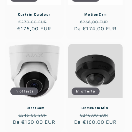
Curtain Outdoor
MotionCam
Prezzo
Prezzo
Prezzo
Prezzo
€270,00 EUR
€268,00 EUR
€176,00 EUR
di
scontato
Da €174,00 EUR
di
scontat
listino
listino
In offerta
In offerta
TurretCam
DomeCam Mini
Prezzo
Prezzo
Prezzo
Prezzo
€246,00 EUR
€246,00 EUR
Da €160,00 EUR
di
scontato
Da €160,00 EUR
di
scontat
listino
listino