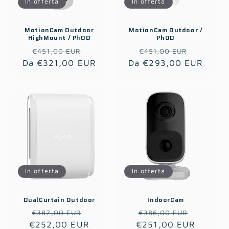
In offerta
In offerta
MotionCam Outdoor
MotionCam Outdoor /
HighMount / PhOD
PhOD
Prezzo
Prezzo
Prezzo
Prezzo
€451,00 EUR
€451,00 EUR
Da €321,00 EUR
di
scontato
Da €293,00 EUR
di
scontat
listino
listino
In offerta
In offerta
DualCurtain Outdoor
IndoorCam
Prezzo
Prezzo
Prezzo
Prezzo
€387,00 EUR
€386,00 EUR
€252,00 EUR
di
scontato
€251,00 EUR
di
scontat