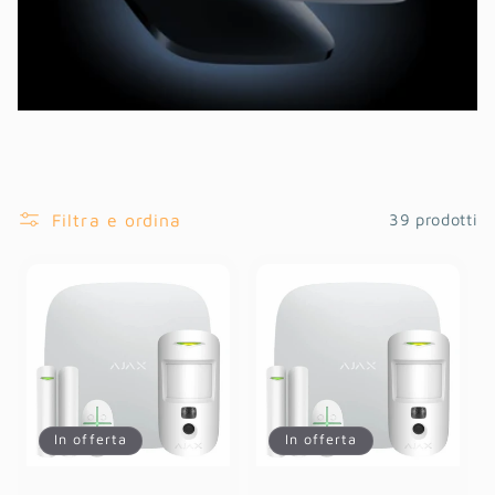
o
n
e
:
Filtra e ordina
39 prodotti
In offerta
In offerta