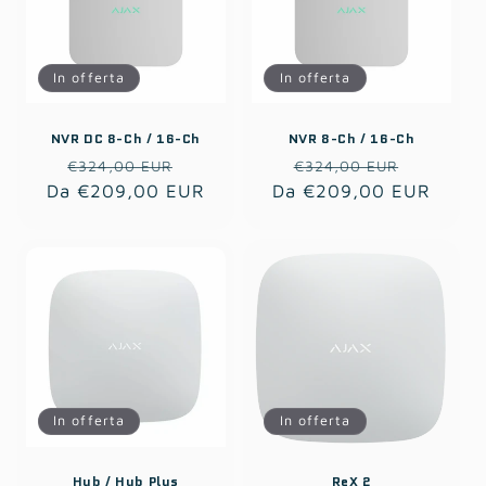
In offerta
In offerta
NVR DC 8-Ch / 16-Ch
NVR 8-Ch / 16-Ch
Prezzo
Prezzo
Prezzo
Prezzo
€324,00 EUR
€324,00 EUR
Da €209,00 EUR
di
scontato
Da €209,00 EUR
di
scontat
listino
listino
In offerta
In offerta
Hub / Hub Plus
ReX 2