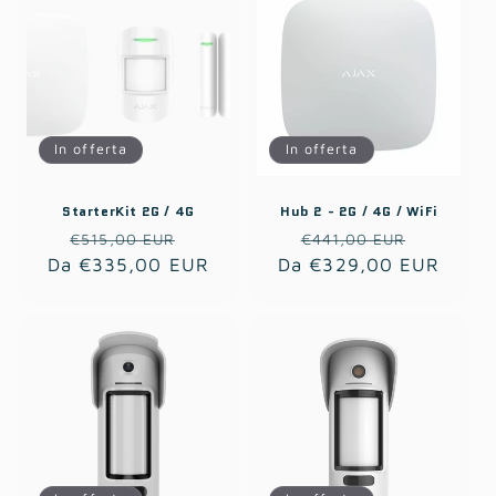
In offerta
In offerta
StarterKit 2G / 4G
Hub 2 - 2G / 4G / WiFi
Prezzo
Prezzo
Prezzo
Prezzo
€515,00 EUR
€441,00 EUR
Da €335,00 EUR
di
scontato
Da €329,00 EUR
di
scontat
listino
listino