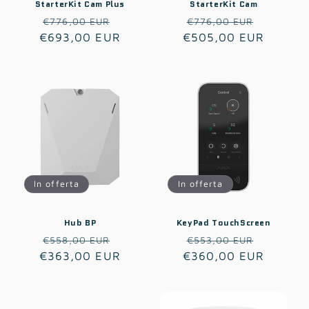
StarterKit Cam Plus
StarterKit Cam
Prezzo
Prezzo
Prezzo
Prezzo
€776,00 EUR
€776,00 EUR
€693,00 EUR
di
scontato
€505,00 EUR
di
scontat
listino
listino
In offerta
In offerta
Hub BP
KeyPad TouchScreen
Prezzo
Prezzo
Prezzo
Prezzo
€558,00 EUR
€553,00 EUR
€363,00 EUR
di
scontato
€360,00 EUR
di
scontat
listino
listino