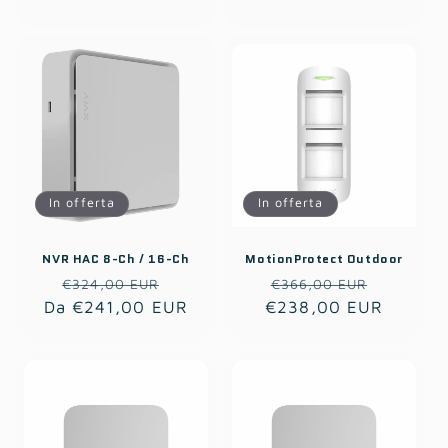
listino
listino
In offerta
In offerta
NVR HAC 8-Ch / 16-Ch
MotionProtect Outdoor
Prezzo
Prezzo
Prezzo
Prezzo
€324,00 EUR
€366,00 EUR
Da €241,00 EUR
di
scontato
€238,00 EUR
di
scontat
listino
listino