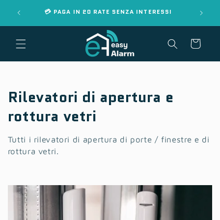
Vai
📄 DEDU
MS
💳 PAGA IN 20 RATE SENZA INTERESSI
direttamente
ai contenuti
Carrello
C
Rilevatori di apertura e
o
rottura vetri
l
Tutti i rilevatori di apertura di porte / finestre e di
l
rottura vetri.
e
z
i