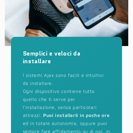
Semplici e veloci da
installare
I sistemi Ajax sono facili e intuitivi
da installare.
Ogni dispositivo contiene tutto
quello che ti serve per
l'installazione, senza particolari
attrezzi.
Puoi installarli in poche ore
ed in totale autonomia, oppure puoi
sempre fare affidamento su di noi, in