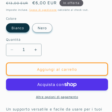
Prezzo
Prezzo
€6,00 EUR
In offerta
€13,00 EUR
di
scontato
Imposte incluse.
Spese di spedizione
calcolate al check-out.
listino
Colore
Bianco
Nero
Quantità
Diminuisci
Aumenta
quantità
quantità
per
per
Holder
Holder
Aggiungi al carrello
Button
Button
/
/
DoubleButton
DoubleButton
Altre opzioni di pagamento
Un supporto versatile e facile da usare per i tuoi