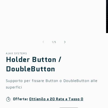
multimediali
1
in
finestra
modale
su
1
/
5
AJAX SYSTEMS
Holder Button /
DoubleButton
Supporto per fissare Button o DoubleButton alle
superfici
Offerta:
Ottienilo a 20 Rate a Tasso 0