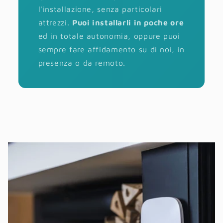
l'installazione, senza particolari
attrezzi.
Puoi installarli in poche ore
ed in totale autonomia, oppure puoi
sempre fare affidamento su di noi, in
presenza o da remoto.