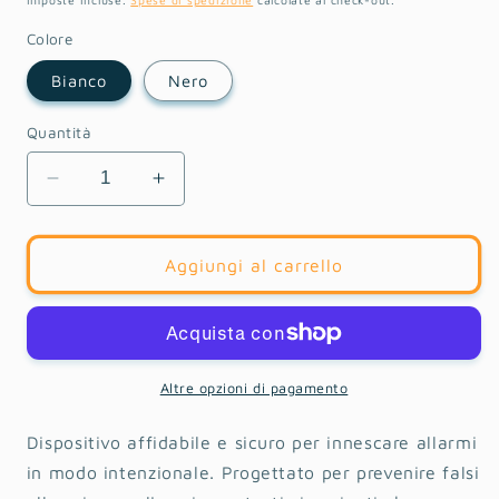
Imposte incluse.
Spese di spedizione
calcolate al check-out.
listino
Colore
Bianco
Nero
Quantità
Diminuisci
Aumenta
quantità
quantità
per
per
DoubleButton
DoubleButton
Aggiungi al carrello
Altre opzioni di pagamento
Dispositivo affidabile e sicuro per innescare allarmi
in modo intenzionale. Progettato per prevenire falsi