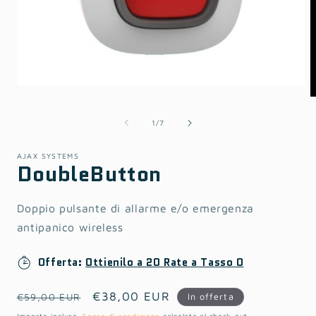
A
c
m
2
i
f
m
Apri
contenuti
multimediali
1
su
1
/
7
in
finestra
modale
AJAX SYSTEMS
DoubleButton
Doppio pulsante di allarme e/o emergenza
antipanico wireless
Offerta:
Ottienilo a 20 Rate a Tasso 0
Prezzo
Prezzo
€38,00 EUR
In offerta
€59,00 EUR
di
scontato